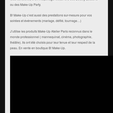
ou des Make-Up Party.
B! Make-Up c’est aussi des prestations sur-mesure pour vos
soirées et événements (mariage, défilé, tournage…)
J’utilise les produits Make-Up Atelier Paris reconnus dans le
monde professionnel ( mannequinat, cinéma, photographie,
théâtre). Ils ont été choisis pour leur tenue et leur respect de la
peau. En vente en boutique B! Make-Up.